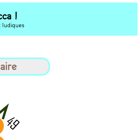
ca !
t ludiques
aire